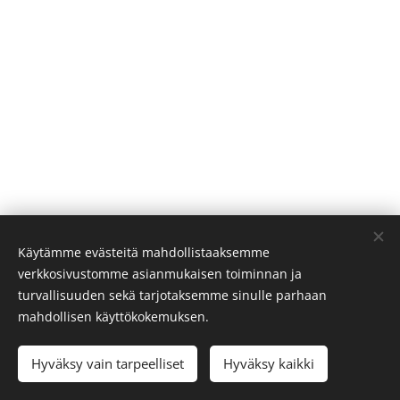
Käytämme evästeitä mahdollistaaksemme
verkkosivustomme asianmukaisen toiminnan ja
turvallisuuden sekä tarjotaksemme sinulle parhaan
mahdollisen käyttökokemuksen.
© 2023 Mikko Halonen
Hyväksy vain tarpeelliset
Hyväksy kaikki
Luotu
Webnodella
Evästeet