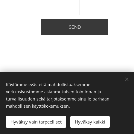
SEND
Käytämme evästeitä mahdollistaaksemme
verkkosivustomme asianmukaisen toiminnan ja
turvallisuuden sekä tarjotaksemme sinulle parhaan
mahdollisen käyttökokemuksen.
© 2023 Mikko Halonen
Hyväksy vain tarpeelliset
Hyväksy kaikki
Luotu
Webnodella
Evästeet