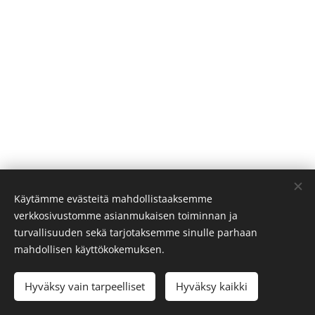
Käytämme evästeitä mahdollistaaksemme
verkkosivustomme asianmukaisen toiminnan ja
turvallisuuden sekä tarjotaksemme sinulle parhaan
mahdollisen käyttökokemuksen.
© 2023 Mikko Halonen
Hyväksy vain tarpeelliset
Hyväksy kaikki
Luotu
Webnodella
Evästeet